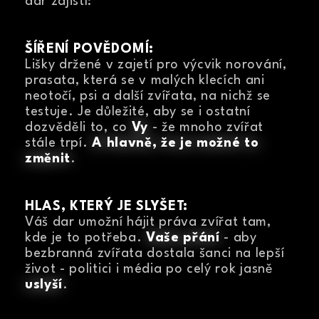
dar zajistí:
ŠÍŘENÍ POVĚDOMÍ:
Lišky držené v zajetí pro výcvik norování,
prasata, která se v malých klecích ani
neotočí, psi a další zvířata, na nichž se
testuje. Je důležité, aby se i ostatní
dozvěděli to, co
Vy
- že mnoho zvířat
stále trpí.
A hlavně, že je možné to
změnit
.
HLAS, KTERÝ JE SLYŠET:
Váš dar umožní hájit práva zvířat tam,
kde je to potřeba.
Vaše přání
- aby
bezbranná zvířata dostala šanci na lepší
život - politici i média po celý rok jasně
uslyší
.