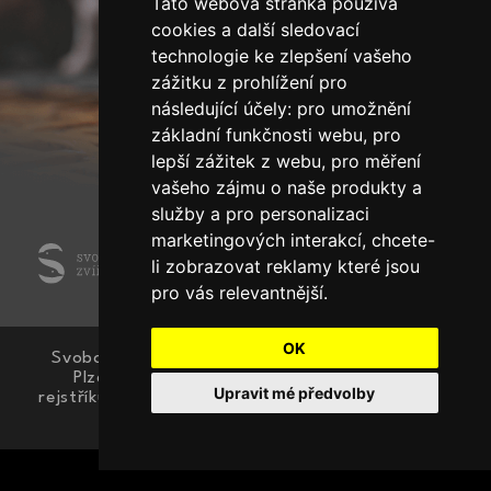
Tato webová stránka používá
cookies a další sledovací
technologie ke zlepšení vašeho
zážitku z prohlížení pro
následující účely:
pro umožnění
základní funkčnosti webu
,
pro
lepší zážitek z webu
,
pro měření
vašeho zájmu o naše produkty a
služby a pro personalizaci
marketingových interakcí
,
chcete-
Photo credits
li zobrazovat reklamy které jsou
Designed by
EverythingDesign
pro vás relevantnější
.
OK
Svoboda zvířat, z.s., Bzenecká 1054/1, 323 00
Plzeň, IČO: 66365678, Spolek je zapsán v
Upravit mé předvolby
rejstříku spolků vedeném Krajským soudem v Plzni,
oddíl L, vložka 2525.
Update cookies preferences