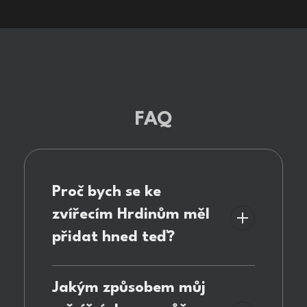
FAQ
Proč bych se ke
zvířecím Hrdinům měl
přidat hned teď?
Každoroční
několikaměsíční ochrana
Jakým způsobem můj
lišek před lovem, uzavření