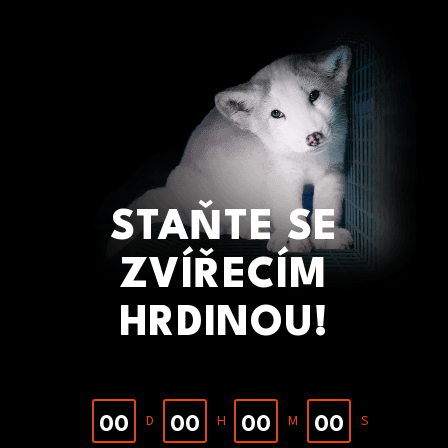
Přejít
k
hlavnímu
obsahu
STAŇTE SE
ZVÍŘECÍM
HRDINOU!
00
00
00
00
D
H
M
S